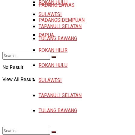
ROKAN HULU
PADANG LAWAS
SULAWESI
PADANGSIDEMPUAN
TAPANULI SELATAN
PAPUA
TULANG BAWANG
ROKAN HILIR
ROKAN HULU
No Result
View All Result
SULAWESI
TAPANULI SELATAN
TULANG BAWANG