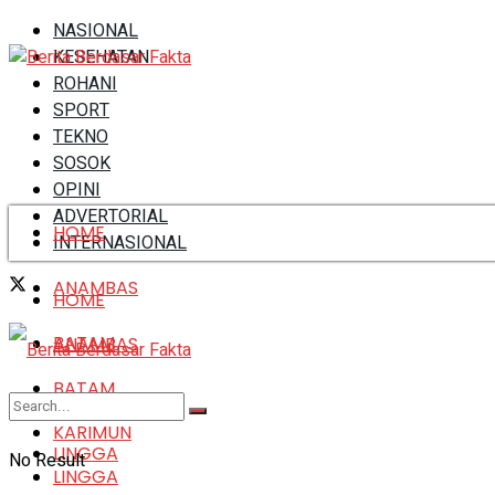
NASIONAL
KESEHATAN
ROHANI
SPORT
TEKNO
SOSOK
OPINI
ADVERTORIAL
HOME
INTERNASIONAL
ANAMBAS
HOME
BATAM
ANAMBAS
BATAM
KARIMUN
KARIMUN
LINGGA
No Result
LINGGA