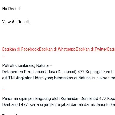
No Result
View All Result
Bagikan di Facebook
Bagikan di Whatsapp
Bagikan di Twitter
Bagi
Potretnusantara.id, Natuna —
Detasemen Pertahanan Udara (Denhanud) 477 Kopasgat kembali 
elit TNI Angkatan Udara yang bermarkas di Natuna ini sukses me
Panen ini dipimpin langsung oleh Komandan Denhanud 477 Kopasgat
Denhanud 477, serta sejumlah pejabat daerah dan instansi terkai