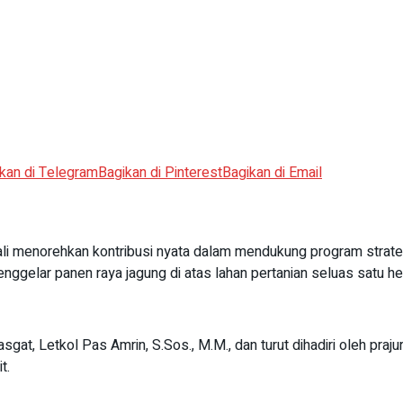
kan di Telegram
Bagikan di Pinterest
Bagikan di Email
menorehkan kontribusi nyata dalam mendukung program strategi
nggelar panen raya jagung di atas lahan pertanian seluas satu he
, Letkol Pas Amrin, S.Sos., M.M., dan turut dihadiri oleh prajuri
t.