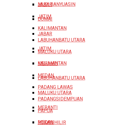
MUSI BANYUASIN
JABAR
JATIM
DUMAI
KALIMANTAN
JABAR
LABUHANBATU UTARA
JATIM
MALUKU UTARA
KALIMANTAN
MERANTI
MEDAN
LABUHANBATU UTARA
PADANG LAWAS
MALUKU UTARA
PADANGSIDEMPUAN
MERANTI
PAPUA
MEDAN
ROKAN HILIR