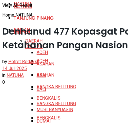
NATUNA
View All Result
NATUNA
Home
NATUNA
TANJUNG PINANG
TANJUNG PINANG
Denhanud 477 Kopasgat Pan
BINTAN
BINTAN
DAERAH
Ketahanan Pangan Nasion
DAERAH
ACEH
ACEH
by
Potret Redaksi
ASAHAN
14 Juli 2025
ASAHAN
in
NATUNA
BALI
0
BANGKA BELITUNG
BALI
BENGKALIS
BANGKA BELITUNG
MUSI BANYUASIN
BENGKALIS
DUMAI