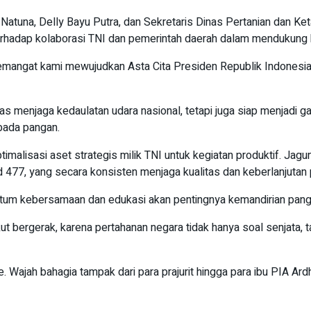
g Natuna, Delly Bayu Putra, dan Sekretaris Dinas Pertanian dan 
erhadap kolaborasi TNI dan pemerintah daerah dalam mendukung 
i semangat kami mewujudkan Asta Cita Presiden Republik Indones
as menjaga kedaulatan udara nasional, tetapi juga siap menjadi
bada pangan.
timalisasi aset strategis milik TNI untuk kegiatan produktif. Jag
ud 477, yang secara konsisten menjaga kualitas dan keberlanjutan
ntum kebersamaan dan edukasi akan pentingnya kemandirian panga
kut bergerak, karena pertahanan negara tidak hanya soal senjata, 
ajah bahagia tampak dari para prajurit hingga para ibu PIA Ardh