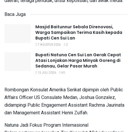
daerah, tenaga pendidik, unsur kepolisian, dan awak media.
Baca Juga
Masjid Baitunnur Sebala Direnovasi,
Warga Sampaikan Terima Kasih kepada
Bupati Cen Sui Lan
7 AGUSTUS 2026
3
Bupati Natuna Cen Sui Lan Gerak Cepat
Atasi Lonjakan Harga Minyak Goreng di
Sedanau, Gelar Pasar Murah
15 JULI 2026
40
Rombongan Konsulat Amerika Serikat dipimpin oleh Public
Affairs Officer US Consulate Medan, Joshua Gonzalez,
didampingi Public Engagement Assistant Rachma Jaurinata
dan Management Assistant Henni Zulfah.
Natuna Jadi Fokus Program Internasional