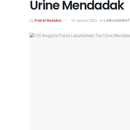
Urine Mendadak
by
Potret Redaksi
10 Januari 2022
in
LABUHANBAT