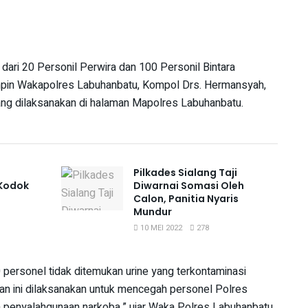
 dari 20 Personil Perwira dan 100 Personil Bintara
impin Wakapolres Labuhanbatu, Kompol Drs. Hermansyah,
ng dilaksanakan di halaman Mapolres Labuhanbatu.
Pilkades Sialang Taji
 Kodok
Diwarnai Somasi Oleh
Calon, Panitia Nyaris
Mundur
10 MEI 2022
278
 personel tidak ditemukan urine yang terkontaminasi
an ini dilaksanakan untuk mencegah personel Polres
am penyalahgunaan narkoba,” ujar Waka Polres Labuhanbatu.