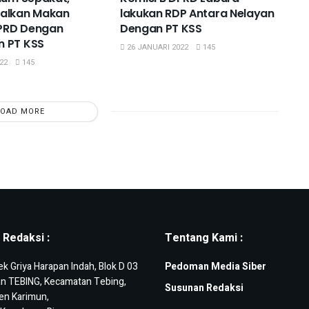
alkan Makan
lakukan RDP Antara Nelayan
PRD Dengan
Dengan PT KSS
 PT KSS
26 JANUARI 2022
145
22
145
LOAD MORE
 Redaksi :
Tentang Kami :
 Griya Harapan Indah, Blok D 03
Pedoman Media Siber
an TEBING, Kecamatan Tebing,
Susunan Redaksi
en Karimun,