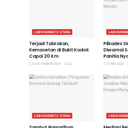
LABUHANBATU UTARA
LABUHANBA
Terjadi Tabrakan,
Pilkades Si
Kemacetan di Bukit Kodok
Diwarnai S
Capai 20 Km
Panitia Ny
4 SEPTEMBER 2024
562
10 MEI 2022
LABUHANBATU UTARA
LABUHANBA
Sambut Ramadhan,
Mediasi Be