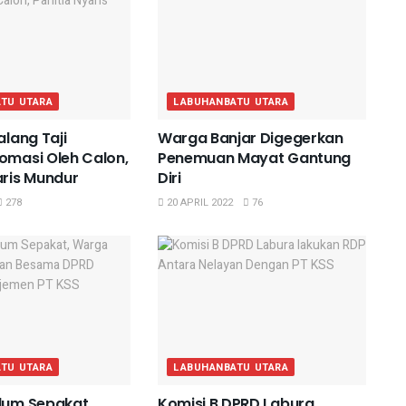
TU UTARA
LABUHANBATU UTARA
alang Taji
Warga Banjar Digegerkan
omasi Oleh Calon,
Penemuan Mayat Gantung
aris Mundur
Diri
278
20 APRIL 2022
76
TU UTARA
LABUHANBATU UTARA
lum Sepakat,
Komisi B DPRD Labura