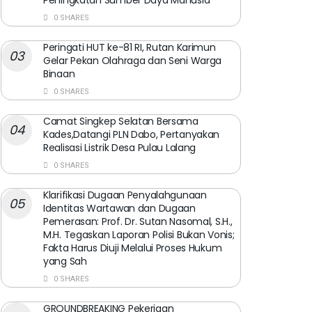
Peningkatan Sumber Daya Manusia
0 SHARES
Peringati HUT ke-81 RI, Rutan Karimun
Gelar Pekan Olahraga dan Seni Warga
Binaan
0 SHARES
Camat Singkep Selatan Bersama
Kades,Datangi PLN Dabo, Pertanyakan
Realisasi Listrik Desa Pulau Lalang
0 SHARES
Klarifikasi Dugaan Penyalahgunaan
Identitas Wartawan dan Dugaan
Pemerasan: Prof. Dr. Sutan Nasomal, S.H.,
M.H. Tegaskan Laporan Polisi Bukan Vonis;
Fakta Harus Diuji Melalui Proses Hukum
yang Sah
0 SHARES
GROUNDBREAKING Pekerjaan