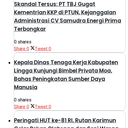
Skandal Tersus: PT TBJ Gugat
Kementrian KKP di PTUN, Kejanggalan
Administrasi CV Samudra Energi Prima
Terbongkar
0 shares
Share
0
Tweet
0
Kepala Dinas Tenaga Kerja Kabupaten
Lingga Kunjungi Bimbel Privata Moa,
Bahas Peningkatan Sumber Daya
Manusia
0 shares
Share
0
Tweet
0
Peringati HUT ke-81 RI, Rutan Karimun