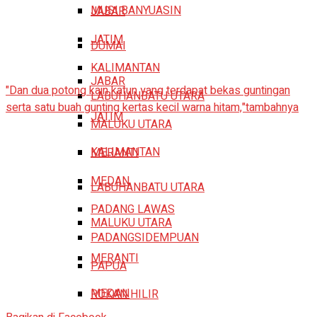
MUSI BANYUASIN
JABAR
JATIM
DUMAI
KALIMANTAN
JABAR
"Dan dua potong kain katun yang terdapat bekas guntingan
LABUHANBATU UTARA
serta satu buah gunting kertas kecil warna hitam,"tambahnya
JATIM
MALUKU UTARA
KALIMANTAN
MERANTI
MEDAN
LABUHANBATU UTARA
PADANG LAWAS
MALUKU UTARA
PADANGSIDEMPUAN
MERANTI
PAPUA
MEDAN
ROKAN HILIR