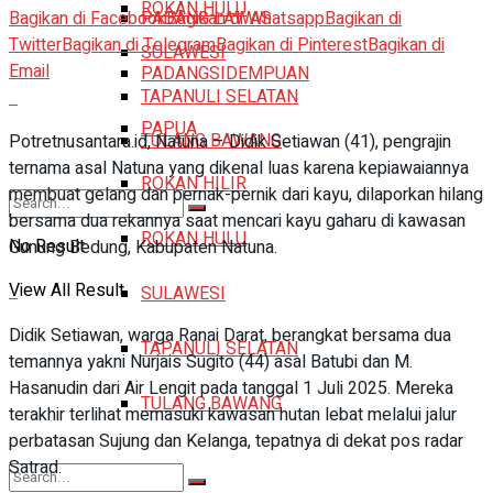
ROKAN HULU
Bagikan di Facebook
Bagikan di Whatsapp
Bagikan di
PADANG LAWAS
Twitter
Bagikan di Telegram
Bagikan di Pinterest
Bagikan di
SULAWESI
Email
PADANGSIDEMPUAN
TAPANULI SELATAN
PAPUA
TULANG BAWANG
Potretnusantara.id, Natuna – Didik Setiawan (41), pengrajin
ternama asal Natuna yang dikenal luas karena kepiawaiannya
ROKAN HILIR
membuat gelang dan pernak-pernik dari kayu, dilaporkan hilang
bersama dua rekannya saat mencari kayu gaharu di kawasan
ROKAN HULU
No Result
Gunung Bedung, Kabupaten Natuna.
View All Result
SULAWESI
Didik Setiawan, warga Ranai Darat, berangkat bersama dua
TAPANULI SELATAN
temannya yakni Nurjais Sugito (44) asal Batubi dan M.
Hasanudin dari Air Lengit pada tanggal 1 Juli 2025. Mereka
TULANG BAWANG
terakhir terlihat memasuki kawasan hutan lebat melalui jalur
perbatasan Sujung dan Kelanga, tepatnya di dekat pos radar
Satrad.