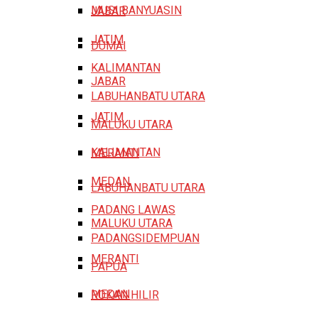
MUSI BANYUASIN
JABAR
JATIM
DUMAI
KALIMANTAN
JABAR
LABUHANBATU UTARA
JATIM
MALUKU UTARA
KALIMANTAN
MERANTI
MEDAN
LABUHANBATU UTARA
PADANG LAWAS
MALUKU UTARA
PADANGSIDEMPUAN
MERANTI
PAPUA
MEDAN
ROKAN HILIR