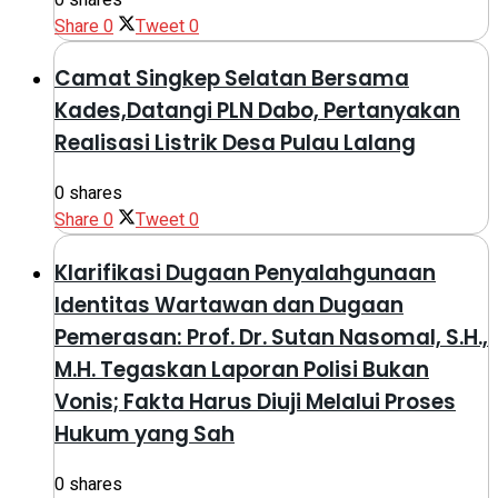
Share
0
Tweet
0
Camat Singkep Selatan Bersama
Kades,Datangi PLN Dabo, Pertanyakan
Realisasi Listrik Desa Pulau Lalang
0 shares
Share
0
Tweet
0
Klarifikasi Dugaan Penyalahgunaan
Identitas Wartawan dan Dugaan
Pemerasan: Prof. Dr. Sutan Nasomal, S.H.,
M.H. Tegaskan Laporan Polisi Bukan
Vonis; Fakta Harus Diuji Melalui Proses
Hukum yang Sah
0 shares