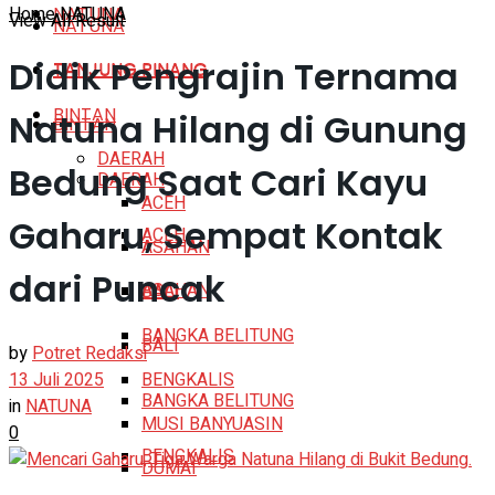
Home
NATUNA
NATUNA
View All Result
NATUNA
Didik Pengrajin Ternama
TANJUNG PINANG
TANJUNG PINANG
BINTAN
Natuna Hilang di Gunung
BINTAN
DAERAH
Bedung Saat Cari Kayu
DAERAH
ACEH
Gaharu, Sempat Kontak
ACEH
ASAHAN
dari Puncak
ASAHAN
BALI
BANGKA BELITUNG
BALI
by
Potret Redaksi
13 Juli 2025
BENGKALIS
BANGKA BELITUNG
in
NATUNA
MUSI BANYUASIN
0
BENGKALIS
DUMAI