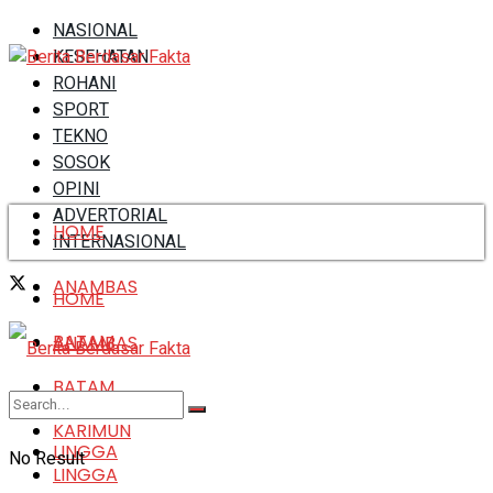
NASIONAL
KESEHATAN
ROHANI
SPORT
TEKNO
SOSOK
OPINI
ADVERTORIAL
HOME
INTERNASIONAL
ANAMBAS
HOME
BATAM
ANAMBAS
BATAM
KARIMUN
KARIMUN
LINGGA
No Result
LINGGA